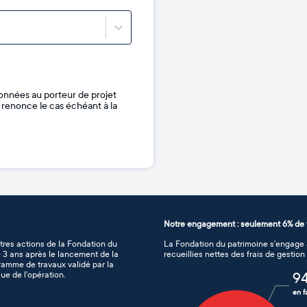
onnées au porteur de projet
je renonce le cas échéant à la
Notre engagement : seulement 6% de f
tres actions de la Fondation du
La Fondation du patrimoine s’engage à
de 3 ans après le lancement de la
recueillies nettes des frais de gestio
gramme de travaux validé par la
ue de l’opération.
9
en f