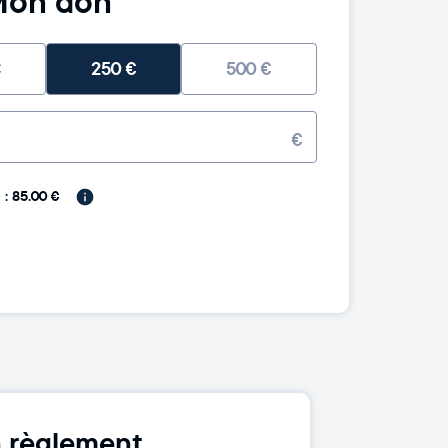
on don
€
250
€
500
€
€
: 85.00 €
 règlement