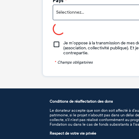
Pays
*
Sélectionnez...
Je m'oppose à la transmission de mes d
(association, collectivité publique). Et 
contrepartie.
*
Champs obligatoires
Conditions de réaffectation des dons
Le donateur accepte que son don soit affecté à d’au
patrimoine, si le projet n’aboutit pas dans un délai 
collecte, s’il n’est pas réalisé conformément au pro
Fondation ou dans le cas de fonds subsistants à l’iss
Respect de votre vie privée