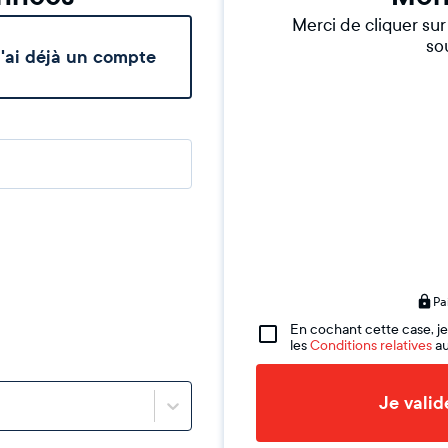
Merci de cliquer su
sou
'ai déjà un compte
Pa
En cochant cette case, je
les
Conditions relatives
au
Je vali