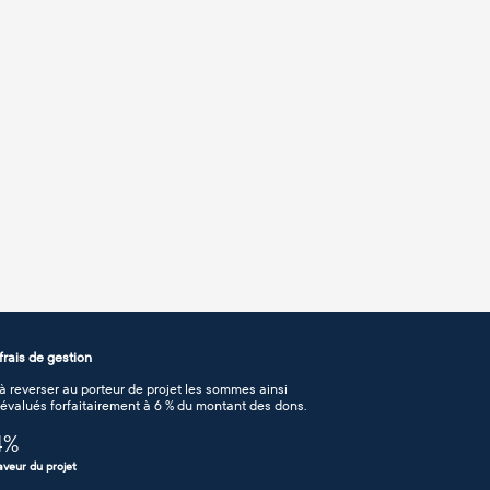
rais de gestion
 reverser au porteur de projet les sommes ainsi
n évalués forfaitairement à 6 % du montant des dons.
4
%
aveur du projet