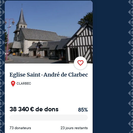
Eglise Saint-André de Clarbec
CLARBEC
38 340
€
de dons
85
%
73 donateurs
23 jours restants