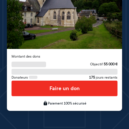
Montant des dons
Objectif
55 000
€
Donateurs
175
jours restants
Faire un don
Paiement 100% sécurisé