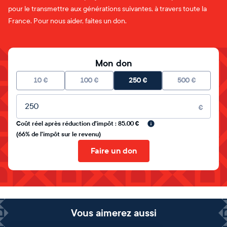
pour le transmettre aux générations suivantes, à travers toute la
France. Pour nous aider, faites un don.
Mon don
10
€
100
€
250
€
500
€
Montant libre
€
Coût réel après réduction d'impôt : 85.00 €
(66% de l'impôt sur le revenu)
Faire un don
Vous aimerez aussi