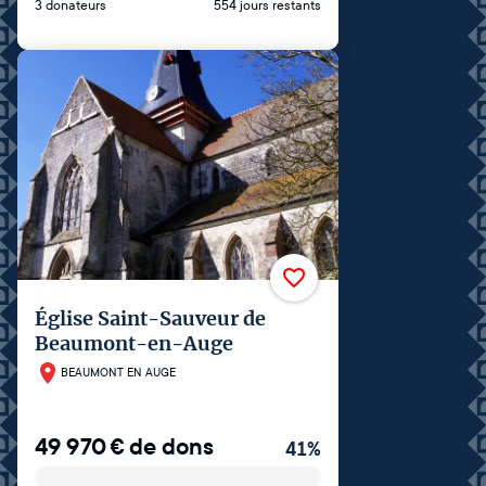
3 donateurs
554 jours restants
Église Saint-Sauveur de
Beaumont-en-Auge
BEAUMONT EN AUGE
49 970
€
de dons
41
%