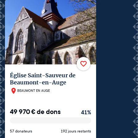
Église Saint-Sauveur de
Beaumont-en-Auge
BEAUMONT EN AUGE
49 970
€
de dons
41
%
57 donateurs
192 jours restants