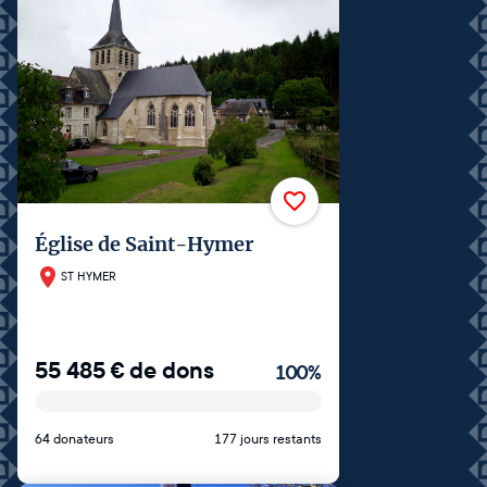
Église de Saint-Hymer
ST HYMER
55 485
€
de dons
100
%
64 donateurs
177 jours restants