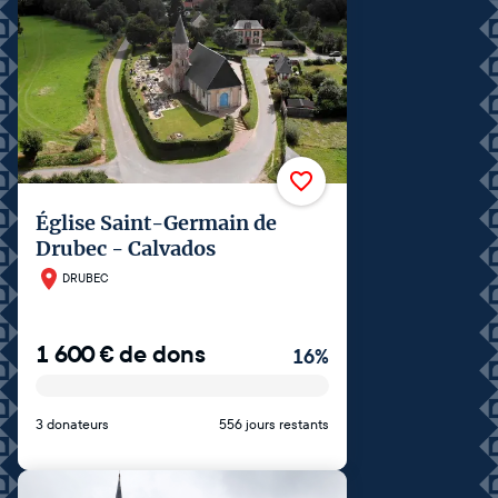
Église Saint-Germain de
Drubec - Calvados
DRUBEC
1 600
€
de dons
16
%
3 donateurs
556 jours restants