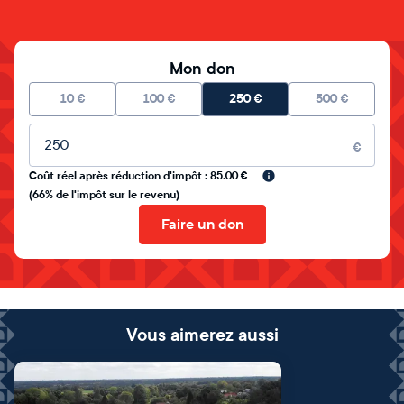
Mon don
10
€
100
€
250
€
500
€
Montant libre
€
Coût réel après réduction d'impôt : 85.00 €
(66% de l'impôt sur le revenu)
Faire un don
Vous aimerez aussi