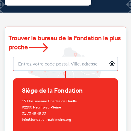
Trouver le bureau de la Fondation le plus
proche
Localisation
Siège de la Fondation
153 bis, avenue Charles de Gaulle
92200
Neuilly-sur-Seine
01 70 48 48 00
info@fondation-patrimoine.org