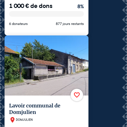
1 000
€
de dons
8
%
6 donateurs
877 jours restants
Lavoir communal de
Domjulien
DOMJULIEN