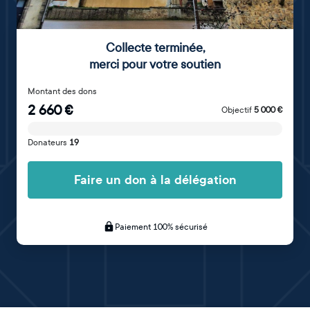
Collecte terminée
,
merci pour votre soutien
Montant des dons
2 660
€
Objectif
5 000
€
Donateurs
19
Faire un don à la délégation
Paiement 100% sécurisé