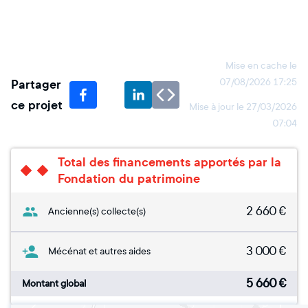
Mise en cache le
Partager
07/08/2026 17:25
ce projet
Mise à jour le
27/03/2026
07:04
Total des financements apportés par la
Fondation du patrimoine
2 660
€
Ancienne(s) collecte(s)
3 000
€
Mécénat et autres aides
5 660
€
Montant global