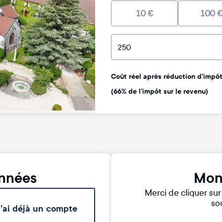
10
€
100
Coût réel après réduction d'impôt 
(66% de l'impôt sur le revenu)
nnées
Mon
Merci de cliquer su
sou
'ai déjà un compte