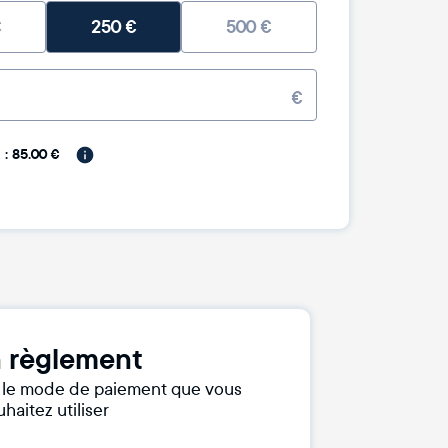
€
250
€
500
€
€
: 85.00 €
 règlement
r le mode de paiement que vous
haitez utiliser