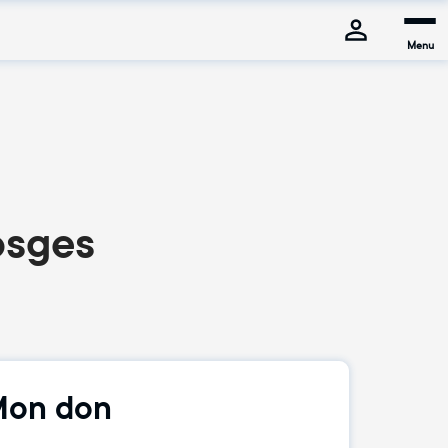
Menu
osges
on don