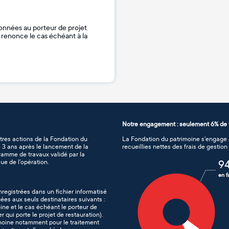
onnées au porteur de projet
je renonce le cas échéant à la
Notre engagement : seulement 6% de f
tres actions de la Fondation du
La Fondation du patrimoine s’engage à
de 3 ans après le lancement de la
recueillies nettes des frais de gestio
gramme de travaux validé par la
ue de l’opération.
9
en f
nregistrées dans un fichier informatisé
es aux seuls destinataires suivants :
ine et le cas échéant le porteur de
er qui porte le projet de restauration).
imoine notamment pour le traitement