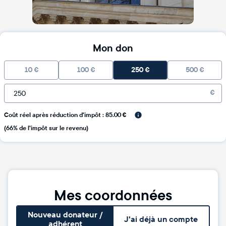
Mon don
10
€
100
€
250
€
500
€
€
Coût réel après réduction d'impôt : 85.00 €
(66% de l'impôt sur le revenu)
Mes coordonnées
Nouveau donateur /
J'ai déjà un compte
adhérent