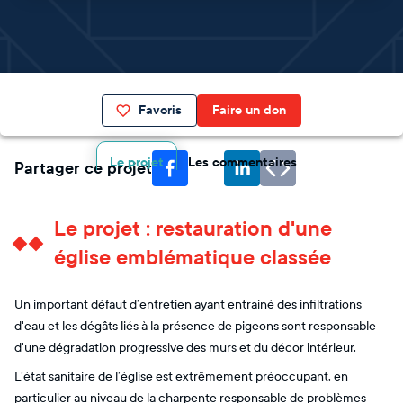
Favoris
Faire un don
Le projet
Les commentaires
Partager ce projet
Le projet : restauration d'une
église emblématique classée
Un important défaut d’entretien ayant entrainé des infiltrations
d'eau et les dégâts liés à la présence de pigeons sont responsable
d'une dégradation progressive des murs et du décor intérieur.
L’état sanitaire de l’église est extrêmement préoccupant, en
particulier au niveau de la charpente responsable de problèmes