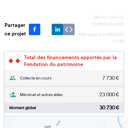
Mise en cache le
Partager
07/08/2026 14:05
ce projet
Mise à jour le
31/05/2026
17:28
Total des financements apportés par la
Fondation du patrimoine
7 730
€
Collecte en cours
23 000
€
Mécénat et autres aides
30 730
€
Montant global