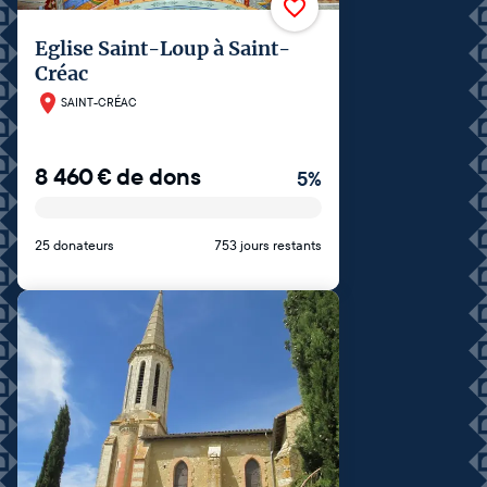
Eglise Saint-Loup à Saint-
Créac
SAINT-CRÉAC
8 460
€
de dons
5
%
25 donateurs
753 jours restants