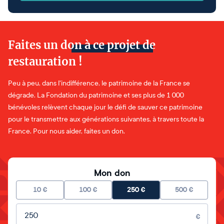
Faites un don à ce projet de
restauration !
Peu à peu, dans l'indifférence, le patrimoine de la France se
dégrade. La Fondation du patrimoine et ses plus de 1 000
bénévoles relèvent chaque jour le défi de sauver ce patrimoine
pour le transmettre aux générations suivantes, à travers toute la
France. Pour nous aider, faites un don.
Mon don
10
€
100
€
250
€
500
€
Montant libre
€