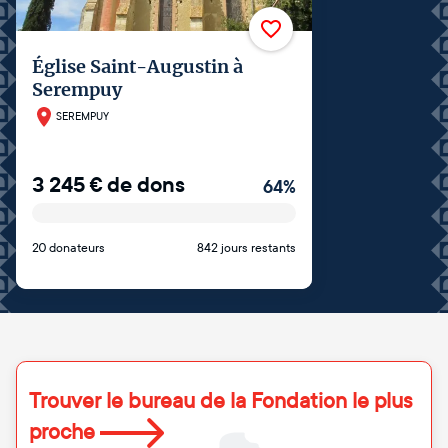
Église Saint-Augustin à
Serempuy
SEREMPUY
3 245
€
de dons
64
%
20 donateurs
842 jours restants
Trouver le bureau de la Fondation le plus
proche