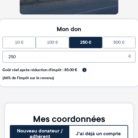
Mon don
10
€
100
€
250
€
500
€
€
Coût réel après réduction d'impôt : 85.00 €
(66% de l'impôt sur le revenu)
Mes coordonnées
Nouveau donateur /
J'ai déjà un compte
adhérent