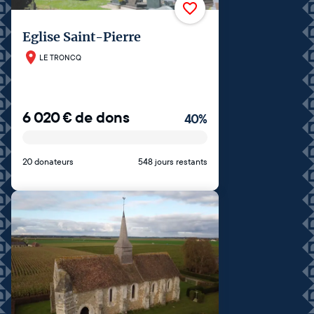
Eglise Saint-Pierre
LE TRONCQ
6 020
€
de dons
40
%
20 donateurs
548 jours restants