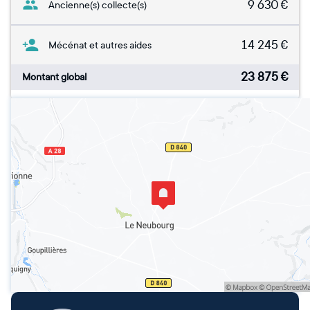
9 630
€
Ancienne(s) collecte(s)
14 245
€
Mécénat et autres aides
23 875
€
Montant global