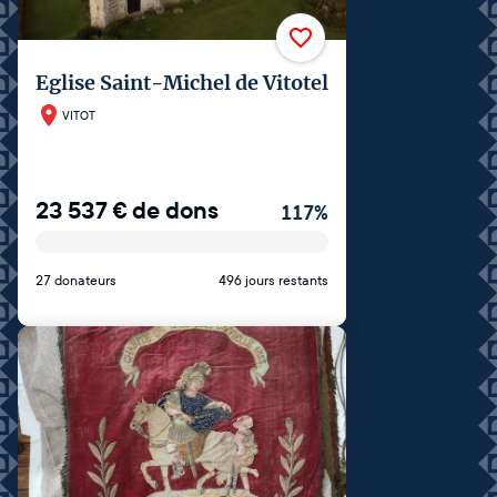
Eglise Saint-Michel de Vitotel
VITOT
23 537
€
de dons
117
%
27 donateurs
496 jours restants