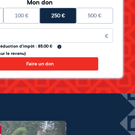
Mon don
100
€
250
€
500
€
re
€
réduction d'impôt : 85.00 €
sur le revenu)
Faire un don