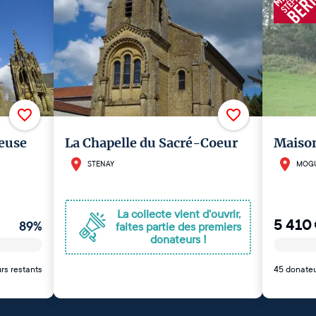
Meuse
La Chapelle du Sacré-Coeur
Maison
STENAY
MOG
La collecte vient d'ouvrir,
5 410
89
%
faites partie des premiers
donateurs !
rs restants
45 donate