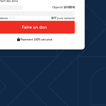
tant des dons
Objectif
10 000
€
ateurs
877
jours restants
Faire un don
Paiement 100% sécurisé