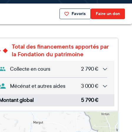
Favoris
Faire un don
Total des financements apportés par
la Fondation du patrimoine
Collecte en cours
2 790
€
Mécénat et autres aides
3 000
€
Montant global
5 790
€