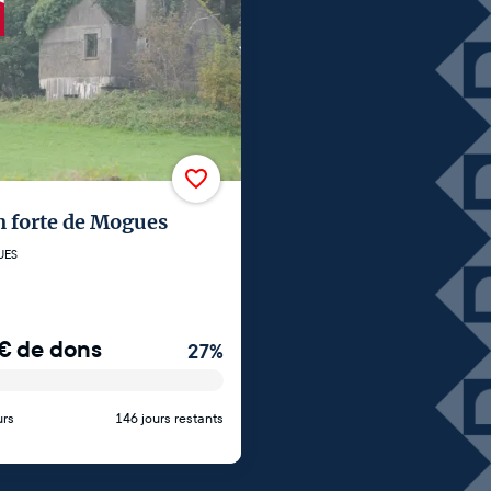
 forte de Mogues
UES
€
de dons
27
%
urs
146 jours restants