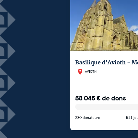
Basilique d’Avioth - 
AVIOTH
58 045
€
de dons
230 donateurs
511 jou