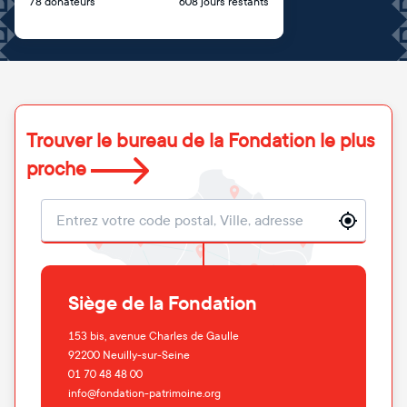
78 donateurs
608 jours restants
Trouver le bureau de la Fondation le plus
proche
Localisation
Siège de la Fondation
153 bis, avenue Charles de Gaulle
92200
Neuilly-sur-Seine
01 70 48 48 00
info@fondation-patrimoine.org