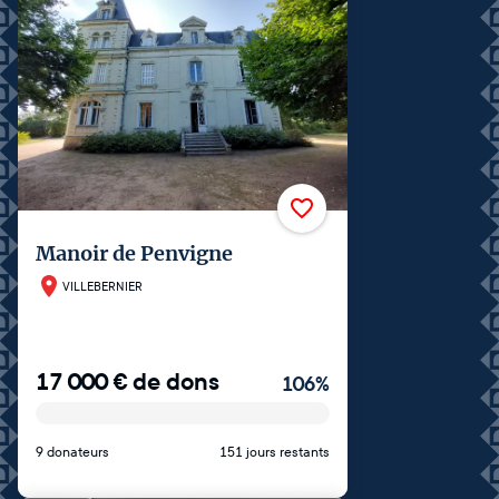
Manoir de Penvigne
VILLEBERNIER
17 000
€
de dons
106
%
9 donateurs
151 jours restants