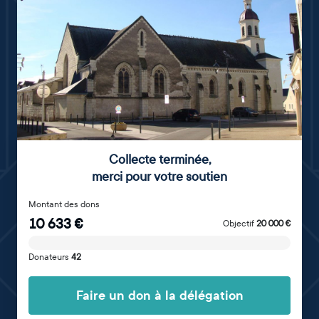
Collecte terminée
,
merci pour votre soutien
Montant des dons
10 633
€
Objectif
20 000
€
Donateurs
42
Faire un don à la délégation