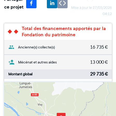
ce projet
Mise à jour le
27/03/2026
04:12
Total des financements apportés par la
Fondation du patrimoine
16 735
€
Ancienne(s) collecte(s)
13 000
€
Mécénat et autres aides
29 735
€
Montant global