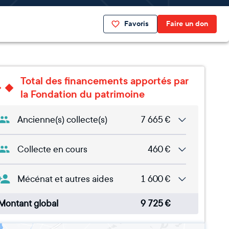
Favoris
Faire un don
Total des financements apportés par
la Fondation du patrimoine
Ancienne(s) collecte(s)
7 665
€
Collecte en cours
460
€
Mécénat et autres aides
1 600
€
Montant global
9 725
€