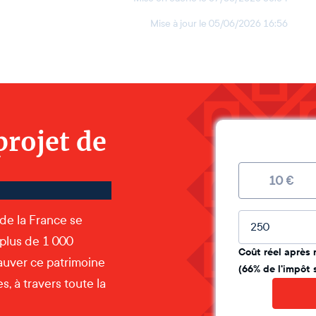
Mise à jour le
05/06/2026 16:56
projet de
10
€
Montant lib
 de la France se
 plus de 1 000
Coût réel après 
auver ce patrimoine
(66% de l'impôt 
, à travers toute la