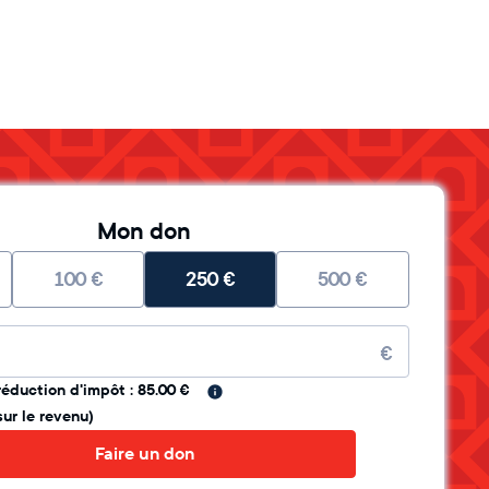
Mon don
100
€
250
€
500
€
re
€
réduction d'impôt : 85.00 €
sur le revenu)
Faire un don