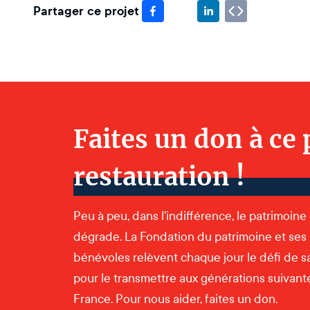
Partager ce projet
Faites un don à ce 
restauration !
Peu à peu, dans l'indifférence, le patrimoine
dégrade. La Fondation du patrimoine et ses
bénévoles relèvent chaque jour le défi de s
pour le transmettre aux générations suivantes
France. Pour nous aider, faites un don.