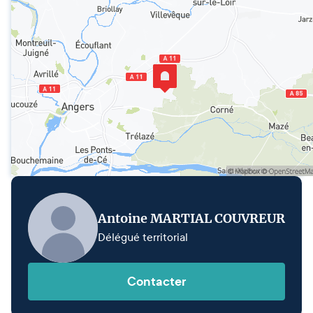
Antoine MARTIAL COUVREUR
Délégué territorial
Contacter