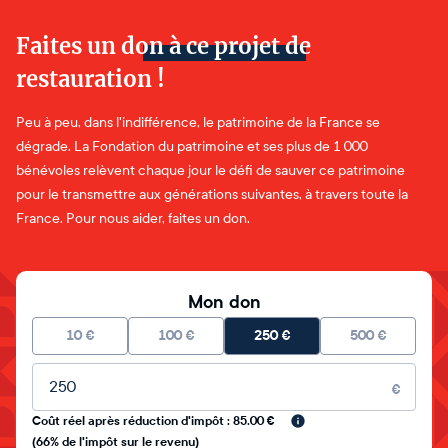
Faites un don à ce projet de
restauration !
Peu à peu, dans l'indifférence, le patrimoine de la France se
dégrade. La Fondation du patrimoine et ses plus de 1 000
bénévoles relèvent chaque jour le défi de sauver ce patrimoine
pour le transmettre aux générations suivantes, à travers toute la
France. Pour nous aider, faites un don.
Mon don
10
€
100
€
250
€
500
€
Montant libre
€
Coût réel après réduction d'impôt : 85.00 €
(66% de l'impôt sur le revenu)