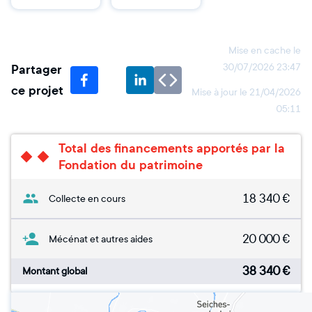
Mise en cache le
Partager
30/07/2026 23:47
ce projet
Mise à jour le
21/04/2026
05:11
Total des financements apportés par la
Fondation du patrimoine
18 340
€
Collecte en cours
20 000
€
Mécénat et autres aides
38 340
€
Montant global