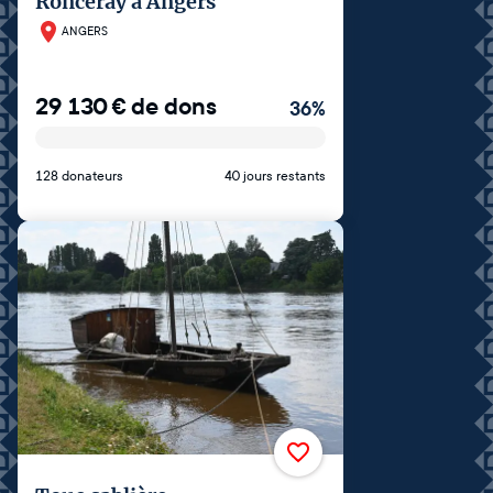
Ronceray à Angers
ANGERS
29 130
€
de dons
36
%
128 donateurs
40 jours restants