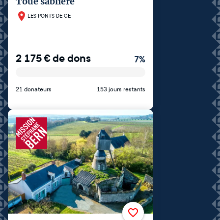
Toue sablière
LES PONTS DE CE
2 175
€
de dons
7
%
21 donateurs
153 jours restants