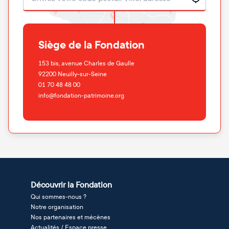
Siège de la Fondation
153 bis, avenue Charles de Gaulle
92200
Neuilly-sur-Seine
01 70 48 48 00
info@fondation-patrimoine.org
Découvrir la Fondation
Qui sommes-nous ?
Notre organisation
Nos partenaires et mécènes
Actualités / Espace presse