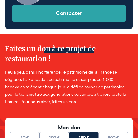
Contacter
Faites un don à ce projet de
restauration !
Peu à peu, dans l'indifférence, le patrimoine de la France se
dégrade. La Fondation du patrimoine et ses plus de 1 000
bénévoles relèvent chaque jour le défi de sauver ce patrimoine
pour le transmettre aux générations suivantes, à travers toute la
France. Pour nous aider, faites un don.
Mon don
10
€
100
€
250
€
500
€