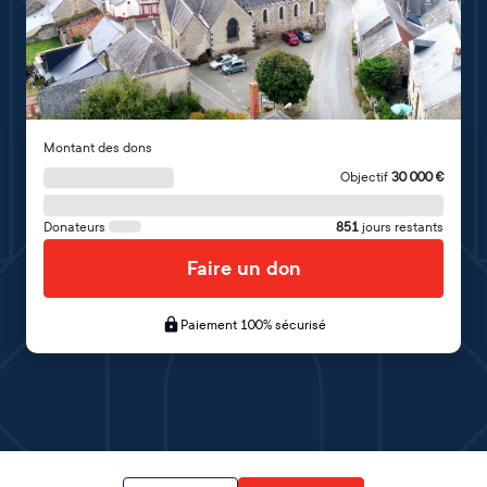
Montant des dons
Objectif
30 000
€
Donateurs
851
jours restants
Faire un don
Paiement 100% sécurisé