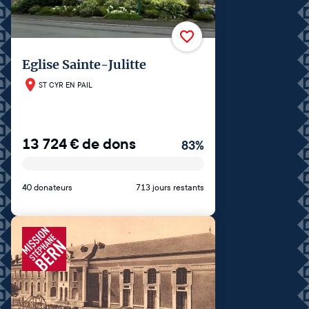
Eglise Sainte-Julitte
ST CYR EN PAIL
13 724
€
de dons
83
%
40 donateurs
713 jours restants