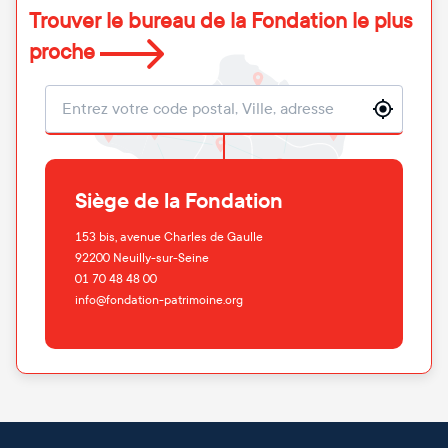
Trouver le bureau de la Fondation le plus
proche
Localisation
Siège de la Fondation
153 bis, avenue Charles de Gaulle
92200
Neuilly-sur-Seine
01 70 48 48 00
info@fondation-patrimoine.org