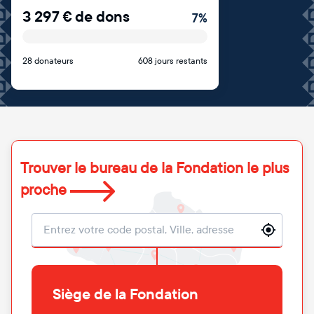
3 297
€
de dons
7
%
28 donateurs
608 jours restants
Trouver le bureau de la Fondation le plus
proche
Localisation
Siège de la Fondation