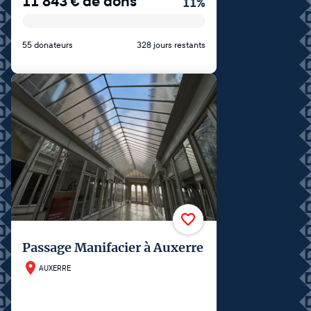
11 843
€
de dons
11
%
55 donateurs
328 jours restants
Passage Manifacier à Auxerre
AUXERRE