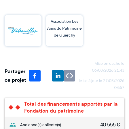
Association Les
Amis du Patrimoine
de Guerchy
Mise en cache le
Partager
06/08/2026 21:43
ce projet
Mise à jour le
27/03/2026
04:57
Total des financements apportés par la
Fondation du patrimoine
40 555
€
Ancienne(s) collecte(s)