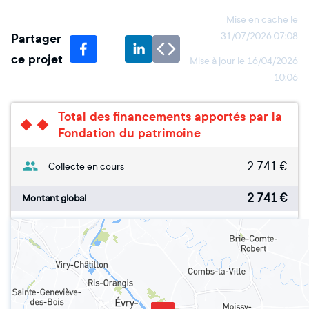
Mise en cache le
Partager
31/07/2026 07:08
ce projet
Mise à jour le
16/04/2026
10:06
Total des financements apportés par la
Fondation du patrimoine
2 741
€
Collecte en cours
2 741
€
Montant global