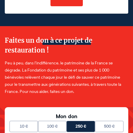
Faites un don à ce projet de
restauration !
Peu à peu, dans l'indifférence, le patrimoine de la France se
dégrade. La Fondation du patrimoine et ses plus de 1 000
bénévoles relèvent chaque jour le défi de sauver ce patrimoine
pour le transmettre aux générations suivantes, à travers toute la
France. Pour nous aider, faites un don.
Mon don
10
€
100
€
250
€
500
€