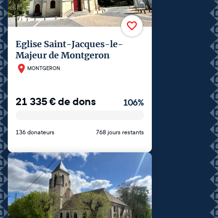
Eglise Saint-Jacques-le-
Majeur de Montgeron
MONTGERON
21 335
€
de dons
106
%
136 donateurs
768 jours restants