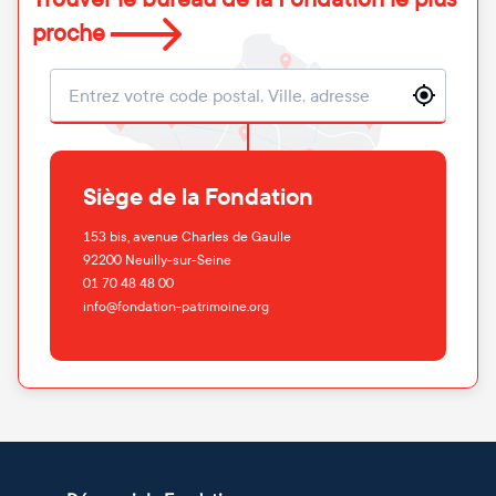
proche
Localisation
Siège de la Fondation
153 bis, avenue Charles de Gaulle
92200
Neuilly-sur-Seine
01 70 48 48 00
info@fondation-patrimoine.org