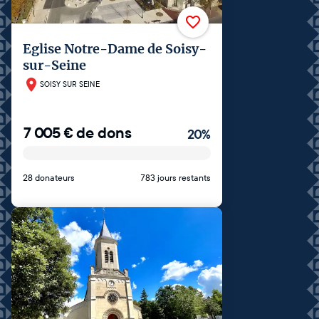
Eglise Notre-Dame de Soisy-
sur-Seine
SOISY SUR SEINE
7 005
€
de dons
20
%
28 donateurs
783 jours restants