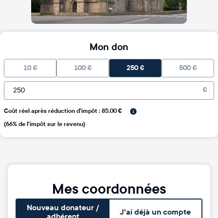
Mon don
10
€
100
€
250
€
500
€
€
Coût réel après réduction d'impôt : 85.00 €
(66% de l'impôt sur le revenu)
Mes coordonnées
Nouveau donateur /
J'ai déjà un compte
adhérent