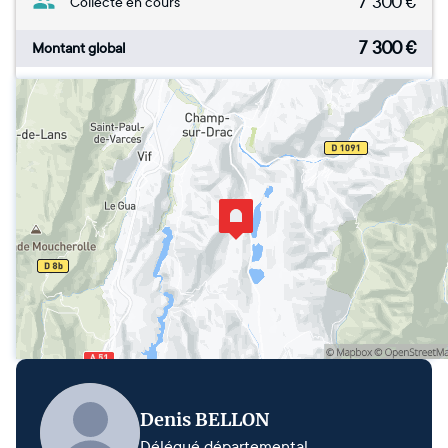
7 300
€
Collecte en cours
7 300
€
Montant global
Denis BELLON
Délégué départemental