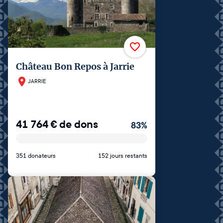
Château Bon Repos à Jarrie
JARRIE
41 764
€
de dons
83
%
351 donateurs
152 jours restants