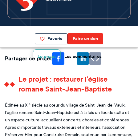
Favoris
Faire un don
Le projet
Les commentaires
Partager ce projet
Le projet : restaurer l’église
romane Saint-Jean-Baptiste
Édifiée au XIᵉ siècle au cœur du village de Saint-Jean-de-Vaulx,
l’église romane Saint-Jean-Baptiste est à la fois un lieu de culte et
un espace culturel accueillant concerts, chorales et conférences.
Après d’importants travaux extérieurs et intérieurs, l’association
Préserver Hier pour Construire Demain, soutenue par la commune,