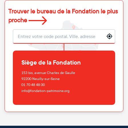
Trouver le bureau de la Fondation le plus
proche
Localisation
Siège de la Fondation
153 bis, avenue Charles de Gaulle
92200
Neuilly-sur-Seine
01 70 48 48 00
info@fondation-patrimoine.org