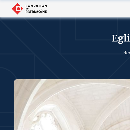
Egl
Red