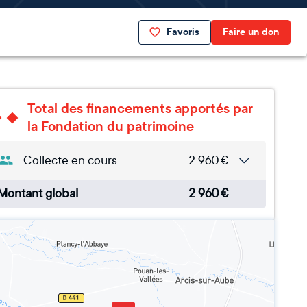
Favoris
Faire un don
Total des financements apportés par
la Fondation du patrimoine
Collecte en cours
2 960
€
Montant global
2 960
€