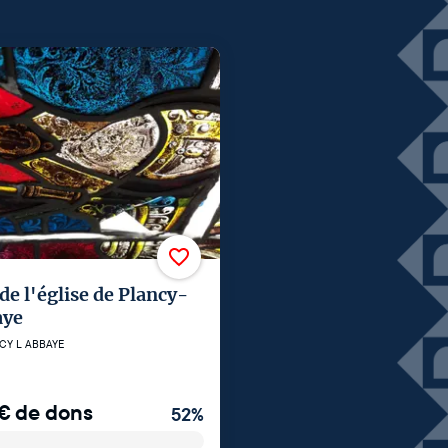
 de l'église de Plancy-
aye
CY L ABBAYE
€
de dons
52
%