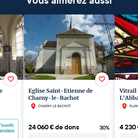
Vous aimerez aussi
e
Eglise Saint-Etienne de
Vitrail
Charny-le-Bachot
L'Abb
CHARNY LE BACHOT
PLAN
ouvrir,
24 060
€
de dons
4 230
30
%
remiers