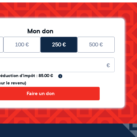
Mon don
100
€
250
€
500
€
re
€
réduction d'impôt : 85.00 €
sur le revenu)
Faire un don