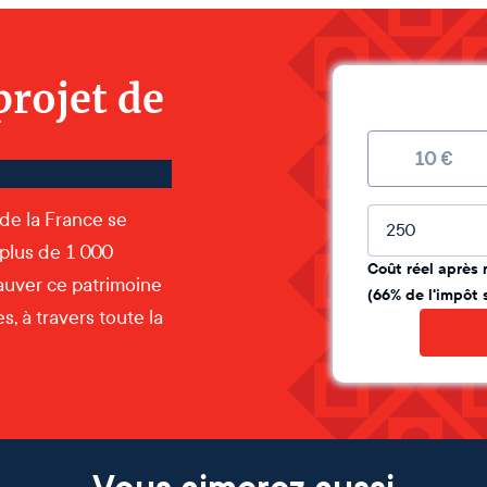
projet de
10
€
Montant lib
 de la France se
 plus de 1 000
Coût réel après 
auver ce patrimoine
(66% de l'impôt 
, à travers toute la