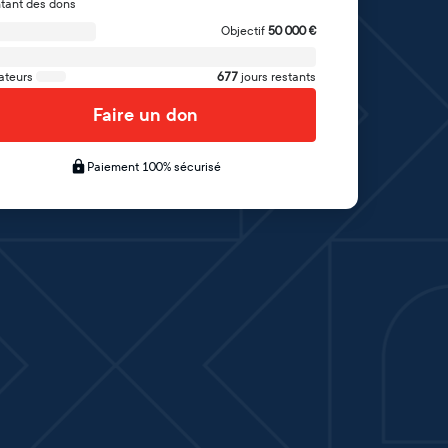
tant des dons
Objectif
50 000
€
ateurs
677
jours restants
Faire un don
Paiement 100% sécurisé