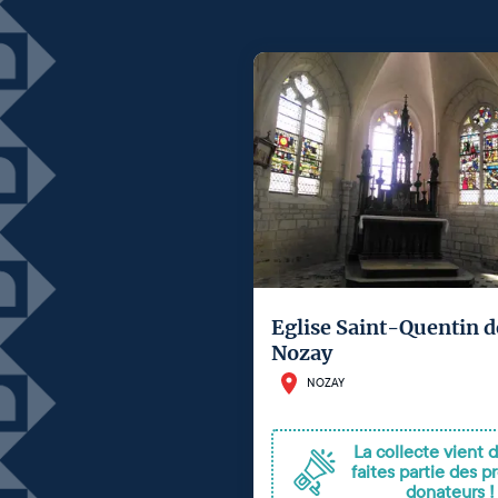
Eglise Saint-Quentin d
Nozay
NOZAY
La collecte vient d'
faites partie des p
donateurs !