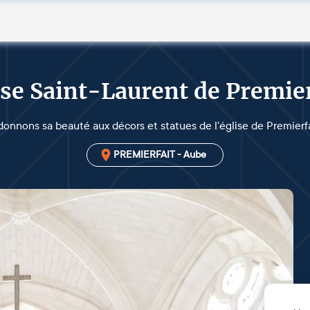
ise Saint-Laurent de Premier
onnons sa beauté aux décors et statues de l'église de Premierfa
PREMIERFAIT - Aube