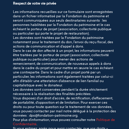
Respect de votre vie privée
Les informations recueillies sur ce formulaire sont enregistrées
dans un fichier informatisé par la Fondation du patrimoine et
seront communiquées aux seuls destinataires suivants : les
personnes habilitées par la Fondation du patrimoine et le cas
échéant le porteur de projet (association, collectivité publique
ou particulier qui porte le projet de restauration).
Les données sont traitées par la Fondation du patrimoine
notamment pour le traitement du don, l’envoi du reçu fiscal, des
actions de communication et d’appel à dons.
Dans le cas de don affecté à un projet, les informations peuvent
être traitées par le porteur de projet (association, collectivité
publique ou particulier) pour mener des actions de
remerciement, de communication, de nouveaux appels à dons
dans le cadre du projet et pour mettre en œuvre le cas échéant
une contrepartie. Dans le cadre d'un projet porté par un
particulier, les informations sont également traitées par celui-ci
afin d'établir une attestation d'absence de lien familial ou
capitalistique avec le donateur.
Les données sont conservées pendant la durée strictement
nécessaire à la réalisation des finalités précitées.
Vous disposez d’un droit d’accès, de rectification, d’effacement,
de portabilité, d'opposition et de limitation. Pour exercer ces
droits ou pour toute question sur le traitement de vos données,
vous pouvez contacter par mail notre délégué à la protection des
données : dpo@fondation-patrimoine.org.
Pour plus d’information, vous pouvez consulter notre
Politique de
Confidentialité
.
Si vous estimez, après nous avoir contactés, que vos droits «