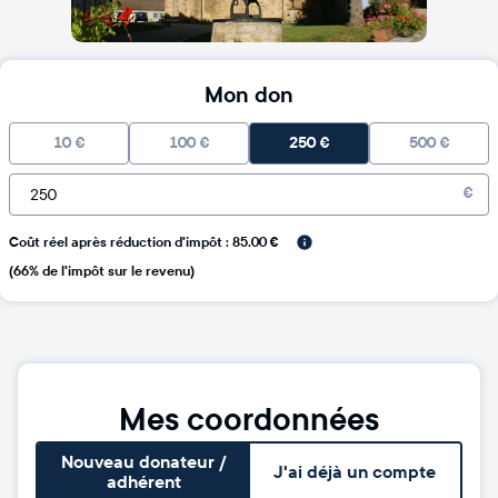
Mon don
10
€
100
€
250
€
500
€
€
Coût réel après réduction d'impôt : 85.00 €
(66% de l'impôt sur le revenu)
Mes coordonnées
Nouveau donateur /
J'ai déjà un compte
adhérent