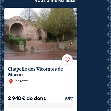
Vous aimerez aussi
Chapelle des Vicomtes de
Macon
LE CROZET
2 940
€
de dons
58
%