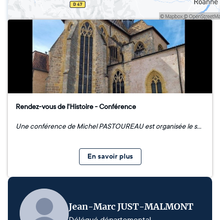
Rendez-vous de l'Histoire - Conférence
Une conférence de Michel PASTOUREAU est organisée le samedi 30 mai 2026 à 15h00 au prieuré d'Ambierle. Au programme : conférence "Les couleurs des églises médiévales", mais aussi des animations, ateliers, et un marché du libre sur le site clunisien. Contribution libre à l'entrée.
En savoir plus
Jean-Marc JUST-MALMONT
Délégué départemental