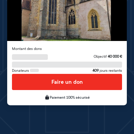
Montant des dons
Objectif
40 000
€
Donateurs
409
jours restants
Faire un don
Paiement 100% sécurisé