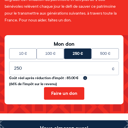
bénévoles relèvent chaque jour le défi de sauver ce patrimoine
pour le transmettre aux générations suivantes, à travers toute la
France. Pour nous aider, faites un don.
Mon don
10
€
100
€
250
€
500
€
Montant libre
€
Coût réel après réduction d'impôt : 85.00 €
(66% de l'impôt sur le revenu)
Faire un don