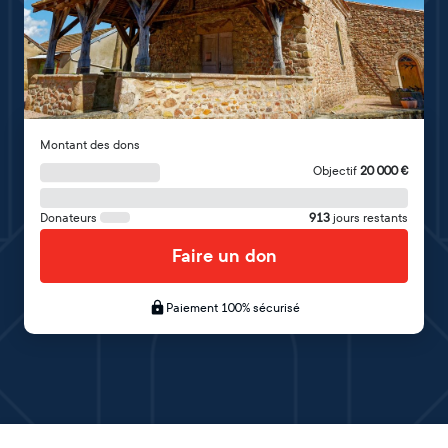
Montant des dons
Objectif
20 000
€
Donateurs
913
jours restants
Faire un don
Paiement 100% sécurisé