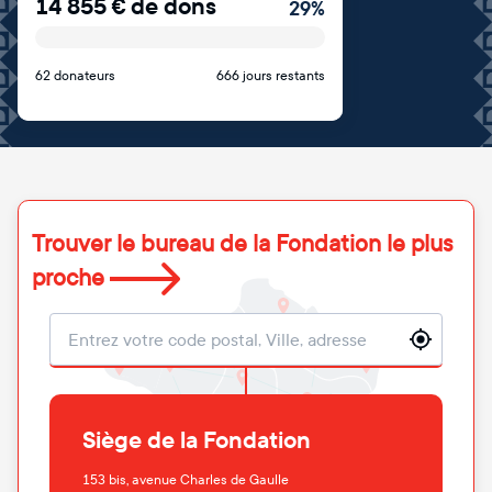
14 855
€
de dons
29
%
62 donateurs
666 jours restants
Trouver le bureau de la Fondation le plus
proche
Localisation
Siège de la Fondation
153 bis, avenue Charles de Gaulle