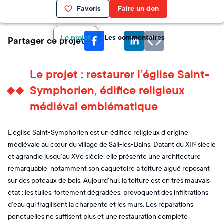
Favoris
Faire un don
Le projet
Les commentaires
Partager ce projet
Le projet : restaurer l’église Saint-
Symphorien, édifice religieux
médiéval emblématique
L’église Saint-Symphorien est un édifice religieux d’origine
médiévale au cœur du village de Sail-les-Bains. Datant du XIIᵉ siècle
et agrandie jusqu’au XVe siècle, elle présente une architecture
remarquable, notamment son caquetoire à toiture aiguë reposant
sur des poteaux de bois. Aujourd’hui, la toiture est en très mauvais
état : les tuiles, fortement dégradées, provoquent des infiltrations
d’eau qui fragilisent la charpente et les murs. Les réparations
ponctuelles ne suffisent plus et une restauration complète