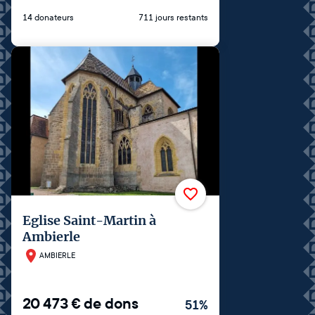
14 donateurs
711 jours restants
Eglise Saint-Martin à
Ambierle
AMBIERLE
20 473
€
de dons
51
%