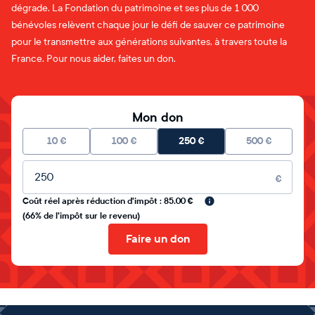
dégrade. La Fondation du patrimoine et ses plus de 1 000
bénévoles relèvent chaque jour le défi de sauver ce patrimoine
pour le transmettre aux générations suivantes, à travers toute la
France. Pour nous aider, faites un don.
Mon don
10
€
100
€
250
€
500
€
Montant libre
€
Coût réel après réduction d'impôt : 85.00 €
(66% de l'impôt sur le revenu)
Faire un don