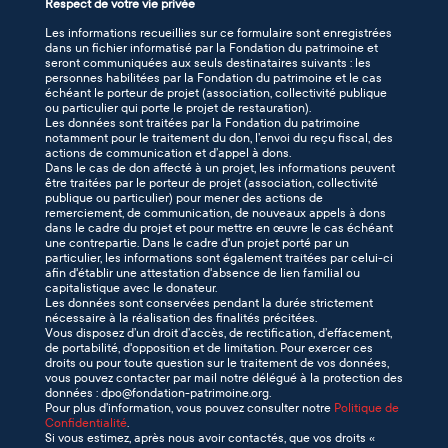
Respect de votre vie privée
Les informations recueillies sur ce formulaire sont enregistrées
dans un fichier informatisé par la Fondation du patrimoine et
seront communiquées aux seuls destinataires suivants : les
personnes habilitées par la Fondation du patrimoine et le cas
échéant le porteur de projet (association, collectivité publique
ou particulier qui porte le projet de restauration).
Les données sont traitées par la Fondation du patrimoine
notamment pour le traitement du don, l’envoi du reçu fiscal, des
actions de communication et d’appel à dons.
Dans le cas de don affecté à un projet, les informations peuvent
être traitées par le porteur de projet (association, collectivité
publique ou particulier) pour mener des actions de
remerciement, de communication, de nouveaux appels à dons
dans le cadre du projet et pour mettre en œuvre le cas échéant
une contrepartie. Dans le cadre d'un projet porté par un
particulier, les informations sont également traitées par celui-ci
afin d'établir une attestation d'absence de lien familial ou
capitalistique avec le donateur.
Les données sont conservées pendant la durée strictement
nécessaire à la réalisation des finalités précitées.
Vous disposez d’un droit d’accès, de rectification, d’effacement,
de portabilité, d'opposition et de limitation. Pour exercer ces
droits ou pour toute question sur le traitement de vos données,
vous pouvez contacter par mail notre délégué à la protection des
données : dpo@fondation-patrimoine.org.
Pour plus d’information, vous pouvez consulter notre
Politique de
Confidentialité
.
Si vous estimez, après nous avoir contactés, que vos droits «