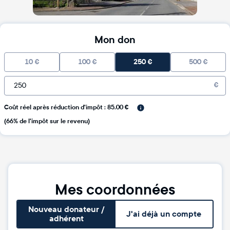
Mon don
10
€
100
€
250
€
500
€
€
Coût réel après réduction d'impôt : 85.00 €
(66% de l'impôt sur le revenu)
Mes coordonnées
Nouveau donateur /
J'ai déjà un compte
adhérent