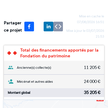
Mise en cache le
Partager
07/08/2026 16:51
ce projet
Mise à jour le
03/07/2026
21:53
Total des financements apportés par la
Fondation du patrimoine
11 205
€
Ancienne(s) collecte(s)
24 000
€
Mécénat et autres aides
35 205
€
Montant global