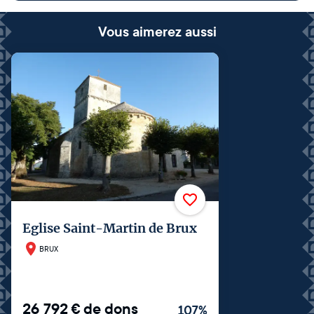
Vous aimerez aussi
Eglise Saint-Martin de Brux
BRUX
26 792
€
de dons
107
%