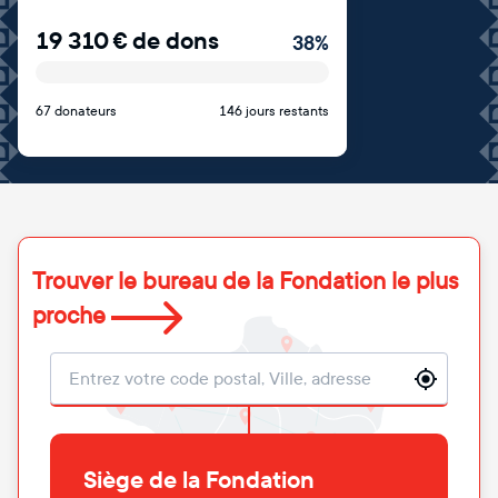
19 310
€
de dons
38
%
67 donateurs
146 jours restants
Trouver le bureau de la Fondation le plus
proche
Localisation
Siège de la Fondation