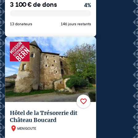
3 100
€
de dons
4
%
13 donateurs
146 jours restants
Hôtel de la Trésorerie dit
Château Boucard
MENIGOUTE