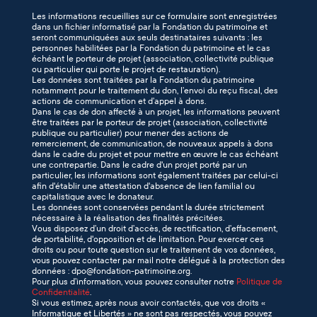
Les informations recueillies sur ce formulaire sont enregistrées
dans un fichier informatisé par la Fondation du patrimoine et
seront communiquées aux seuls destinataires suivants : les
personnes habilitées par la Fondation du patrimoine et le cas
échéant le porteur de projet (association, collectivité publique
ou particulier qui porte le projet de restauration).
Les données sont traitées par la Fondation du patrimoine
notamment pour le traitement du don, l’envoi du reçu fiscal, des
actions de communication et d’appel à dons.
Dans le cas de don affecté à un projet, les informations peuvent
être traitées par le porteur de projet (association, collectivité
publique ou particulier) pour mener des actions de
remerciement, de communication, de nouveaux appels à dons
dans le cadre du projet et pour mettre en œuvre le cas échéant
une contrepartie. Dans le cadre d'un projet porté par un
particulier, les informations sont également traitées par celui-ci
afin d'établir une attestation d'absence de lien familial ou
capitalistique avec le donateur.
Les données sont conservées pendant la durée strictement
nécessaire à la réalisation des finalités précitées.
Vous disposez d’un droit d’accès, de rectification, d’effacement,
de portabilité, d'opposition et de limitation. Pour exercer ces
droits ou pour toute question sur le traitement de vos données,
vous pouvez contacter par mail notre délégué à la protection des
données : dpo@fondation-patrimoine.org.
Pour plus d’information, vous pouvez consulter notre
Politique de
Confidentialité
.
Si vous estimez, après nous avoir contactés, que vos droits «
Informatique et Libertés » ne sont pas respectés, vous pouvez