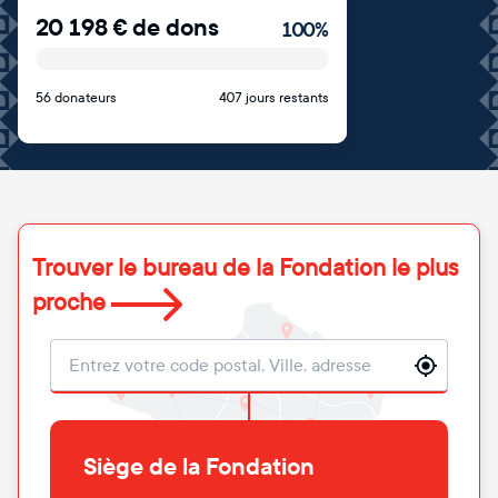
20 198
€
de dons
100
%
56 donateurs
407 jours restants
Trouver le bureau de la Fondation le plus
proche
Localisation
Siège de la Fondation