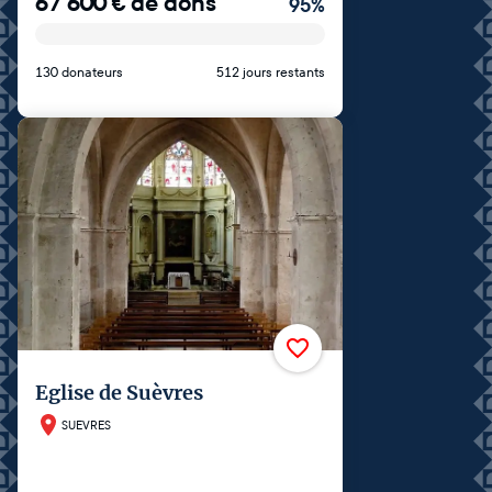
67 600
€
de dons
95
%
130 donateurs
512 jours restants
Eglise de Suèvres
SUEVRES