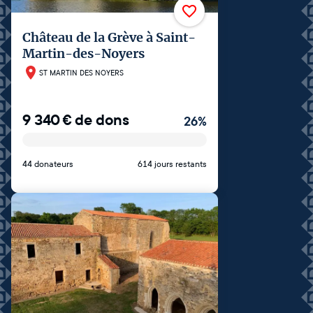
Château de la Grève à Saint-
Martin-des-Noyers
ST MARTIN DES NOYERS
9 340
€
de dons
26
%
44 donateurs
614 jours restants