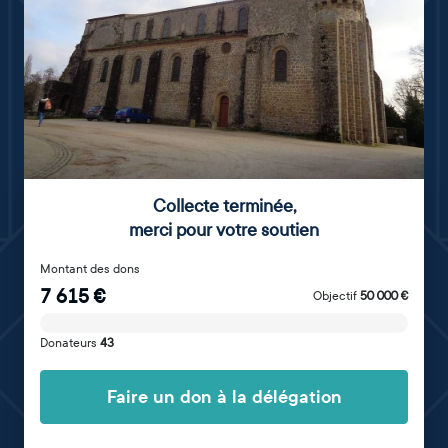
Collecte terminée
,
merci pour votre soutien
Montant des dons
7 615
€
Objectif
50 000
€
Donateurs
43
Faire un don à la délégation