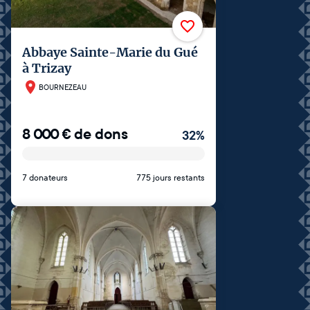
Abbaye Sainte-Marie du Gué
à Trizay
BOURNEZEAU
8 000
€
de dons
32
%
7 donateurs
775 jours restants