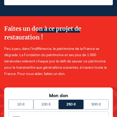
Faites un don à ce projet de
restauration !
Peu à peu, dans l'indifférence, le patrimoine de la France se
dégrade. La Fondation du patrimoine et ses plus de 1 000
bénévoles relèvent chaque jour le défi de sauver ce patrimoine
pour le transmettre aux générations suivantes, à travers toute la
France. Pour nous aider, faites un don.
Mon don
10
€
100
€
250
€
500
€
Montant libre