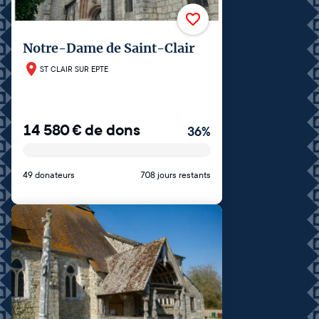
Notre-Dame de Saint-Clair
ST CLAIR SUR EPTE
14 580
€
de dons
36
%
49 donateurs
708 jours restants