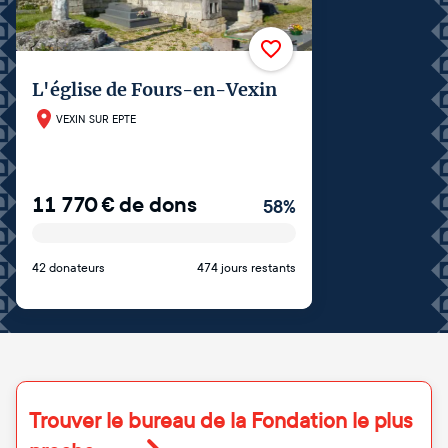
L'église de Fours-en-Vexin
VEXIN SUR EPTE
11 770
€
de dons
58
%
42 donateurs
474 jours restants
Trouver le bureau de la Fondation le plus