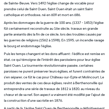
de Sainte-Beuve. Vers 1492 l'église change de vocable pour
prendre celui de Saint Ouen. Saint Ouen était un saint Saint
catholique et orthodoxe, né en 609 et mort en 686.
Après les dommages de la guerre de 100 ans, (1337 - 1453) l'église
fût certainement reconstruite au 16e siècle, travaux en grande
partie anéantis dès la fin de ce siècle, lors des troubles causés par
les guerres de religions (1562 à 1598). En 1595, un incendie ravage
le bourg et endommage l'église.
Puis les temps changent et les dons affluent : l'édifice est remise en
état, ce qui témoigne de l'intérêt des paroissiens pour leur église
Saint Ouen. La tourmente révolutionnaire passée, certaines
paroisses ne purent préserver leurs églises, et furent contraintes de
s'en séparer, ce fût le cas pour Château-sur-Epte et Molincourt. Le
produit des ventes de ces deux églises, revint à Berthenonville qui
entreprendra une série de travaux de 1812 à 1820, au niveau du
chœur et de sa nef. Son aspect a vraiment été modifié par l'ajout de
la construction d'une sacristie en 1876.
A partir de là, l'église Saint Ouen de Berthenonville a définitivement