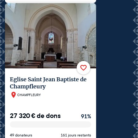
Eglise Saint Jean Baptiste de
Champfleury
CHAMPFLEURY
27 320
€
de dons
91
%
49 donateurs
161 jours restants