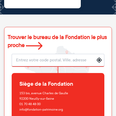
Trouver le bureau de la Fondation le plus
proche
Localisation
Siège de la Fondation
153 bis, avenue Charles de Gaulle
92200
Neuilly-sur-Seine
01 70 48 48 00
info@fondation-patrimoine.org