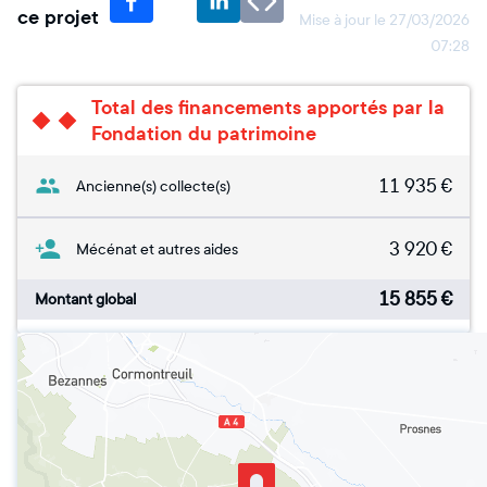
ce projet
Mise à jour le
27/03/2026
07:28
Total des financements apportés par la
Fondation du patrimoine
11 935
€
Ancienne(s) collecte(s)
3 920
€
Mécénat et autres aides
15 855
€
Montant global