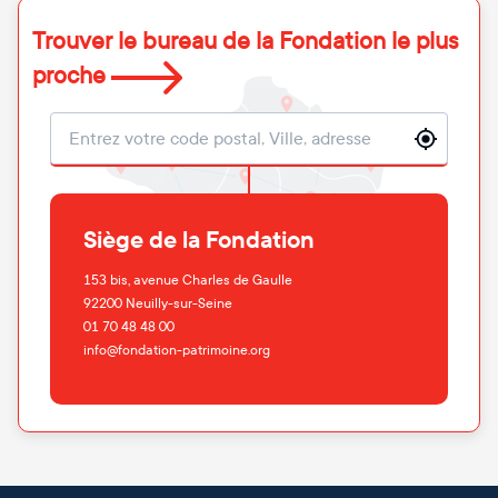
Trouver le bureau de la Fondation le plus
proche
Localisation
Siège de la Fondation
153 bis, avenue Charles de Gaulle
92200
Neuilly-sur-Seine
01 70 48 48 00
info@fondation-patrimoine.org