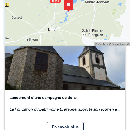
Lancement d'une campagne de dons
La Fondation du patrimoine Bretagne, apporte son soutien à l'association et à la commune de Plouër-sur-Rance pour la restauration de la toiture de son église. La campagne de dons sera lancée le : Jeudi 6 octobre à 14h30 à la mairie en présence du Maire de la commune, Monsieur Yann GODET, du président de l'association "Saint-Pierre", Monsieur François MALGLAIVE et de la Fondation du Patrimoine représentée par Monsieur Yves LECOQ son délégué territorial.
En savoir plus