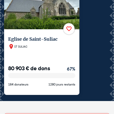
Eglise de Saint-Suliac
ST SULIAC
80 903
€
de dons
67
%
184 donateurs
1280 jours restants