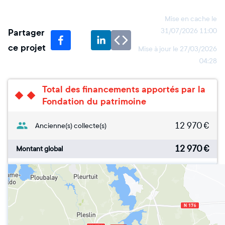
Mise en cache le
Partager
31/07/2026 11:00
ce projet
Mise à jour le
27/03/2026
04:28
Total des financements apportés par la
Fondation du patrimoine
12 970
€
Ancienne(s) collecte(s)
12 970
€
Montant global