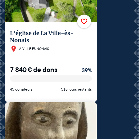
L'église de La Ville-ès-
Nonais
LA VILLE ES NONAIS
7 840
€
de dons
39
%
45 donateurs
518 jours restants