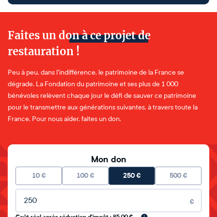
Faites un don à ce projet de
restauration !
Peu à peu, dans l'indifférence, le patrimoine de la France se
dégrade. La Fondation du patrimoine et ses plus de 1 000
bénévoles relèvent chaque jour le défi de sauver ce patrimoine
pour le transmettre aux générations suivantes, à travers toute la
France. Pour nous aider, faites un don.
Mon don
10
€
100
€
250
€
500
€
Montant libre
€
Coût réel après réduction d'impôt : 85.00 €