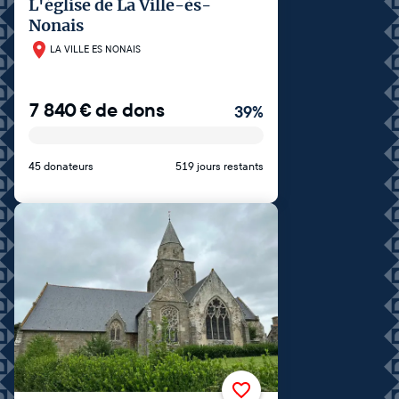
L'église de La Ville-ès-
Nonais
LA VILLE ES NONAIS
7 840
€
de dons
39
%
45 donateurs
519 jours restants