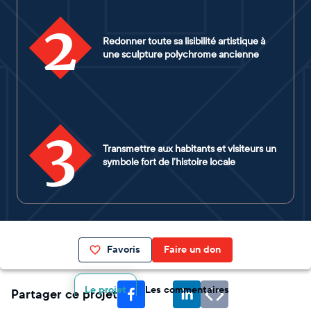
2
Redonner toute sa lisibilité artistique à
une sculpture polychrome ancienne
3
Transmettre aux habitants et visiteurs un
symbole fort de l’histoire locale
Favoris
Faire un don
Le projet
Les commentaires
Partager ce projet