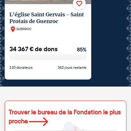
L'église Saint Gervais - Saint
Protais de Guenroc
GUENROC
34 367
€
de dons
85
%
110 donateurs
362 jours restants
Trouver le bureau de la Fondation le plus
proche