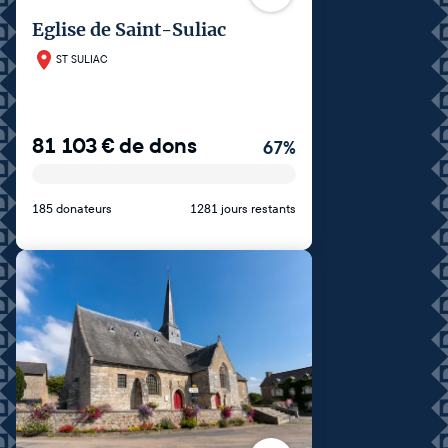
Eglise de Saint-Suliac
ST SULIAC
81 103
€
de dons
67
%
185 donateurs
1281 jours restants