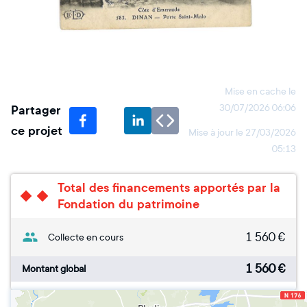
Mise en cache le
Partager
30/07/2026 06:06
ce projet
Mise à jour le
27/03/2026
05:13
Total des financements apportés par la
Fondation du patrimoine
1 560
€
Collecte en cours
1 560
€
Montant global