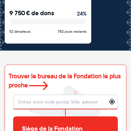
9 750
€
de dons
24
%
52 donateurs
782 jours restants
Trouver le bureau de la Fondation le plus
proche
Localisation
Siège de la Fondation