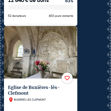
12 640
€
de dons
63
%
52 donateurs
603 jours restants
Eglise de Buxières-lès-
Clefmont
BUXIERES LES CLEFMONT