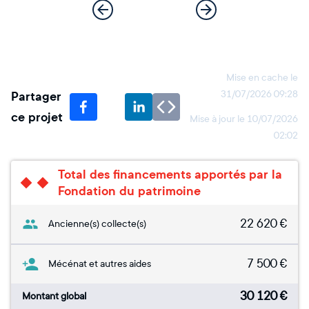
Mise en cache le
Partager
31/07/2026 09:28
ce projet
Mise à jour le
10/07/2026
02:02
Total des financements apportés par la
Fondation du patrimoine
22 620
€
Ancienne(s) collecte(s)
7 500
€
Mécénat et autres aides
30 120
€
Montant global