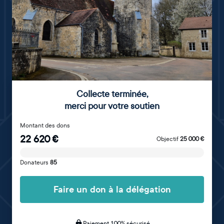
Collecte terminée
,
merci pour votre soutien
Montant des dons
22 620
€
Objectif
25 000
€
Donateurs
85
Faire un don à la délégation
Paiement 100% sécurisé