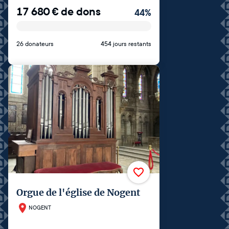
17 680
€
de dons
44
%
26 donateurs
454 jours restants
Orgue de l'église de Nogent
NOGENT