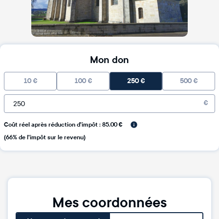
Mon don
10
€
100
€
250
€
500
€
€
Coût réel après réduction d'impôt : 85.00 €
(66% de l'impôt sur le revenu)
Mes coordonnées