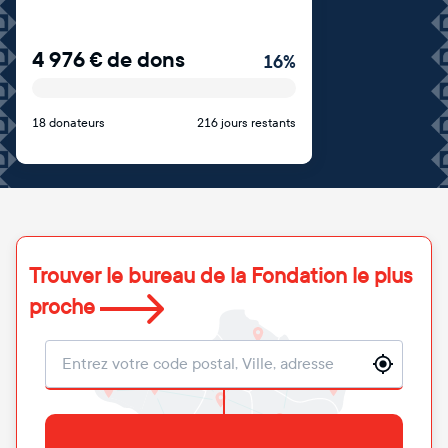
4 976
€
de dons
16
%
18 donateurs
216 jours restants
Trouver le bureau de la Fondation le plus
proche
Localisation