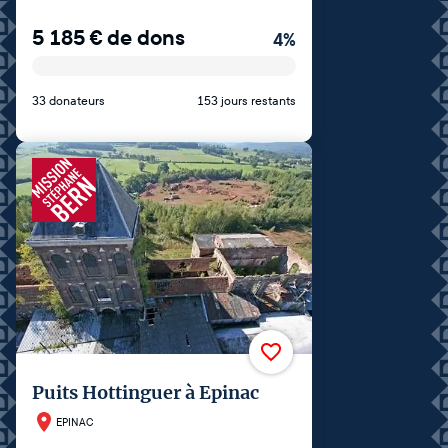
5 185
€
de dons
4
%
33 donateurs
153 jours restants
Puits Hottinguer à Epinac
EPINAC