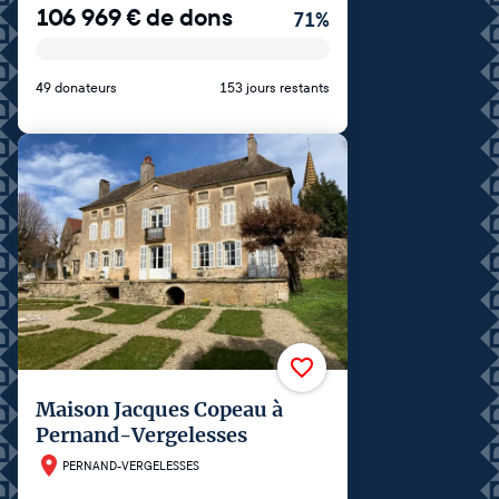
106 969
€
de dons
71
%
49 donateurs
153 jours restants
Maison Jacques Copeau à
Pernand-Vergelesses
PERNAND-VERGELESSES