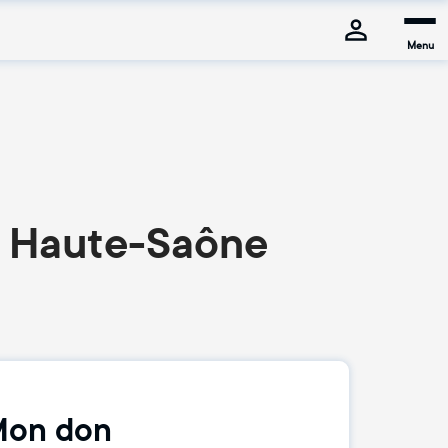
Menu
n Haute-Saône
on don