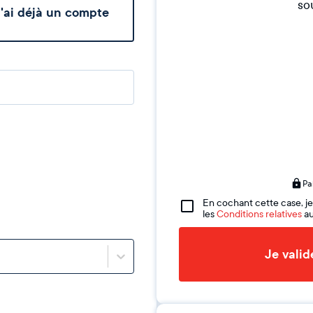
sou
'ai déjà un compte
Pa
En cochant cette case, je
les
Conditions relatives
au
Je vali