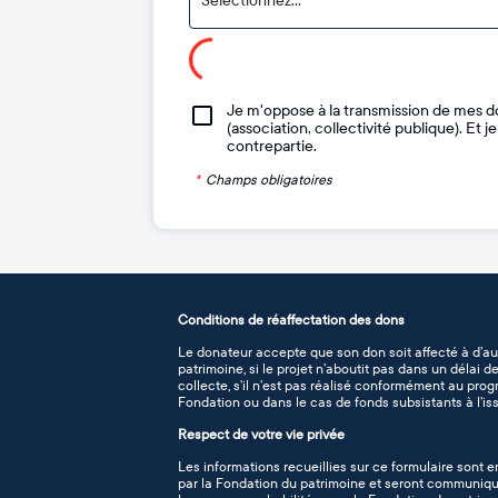
Sélectionnez...
Je m'oppose à la transmission de mes d
(association, collectivité publique). Et 
contrepartie.
*
Champs obligatoires
Conditions de réaffectation des dons
Le donateur accepte que son don soit affecté à d’au
patrimoine, si le projet n’aboutit pas dans un délai 
collecte, s’il n’est pas réalisé conformément au pro
Fondation ou dans le cas de fonds subsistants à l’iss
Respect de votre vie privée
Les informations recueillies sur ce formulaire sont e
par la Fondation du patrimoine et seront communiqué