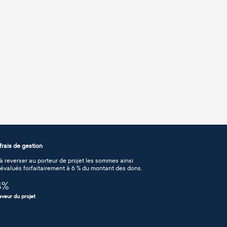
rais de gestion
 reverser au porteur de projet les sommes ainsi
n évalués forfaitairement à 6 % du montant des dons.
4
%
aveur du projet