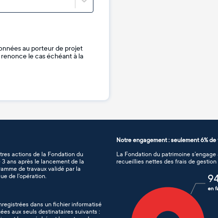
onnées au porteur de projet
je renonce le cas échéant à la
Notre engagement : seulement 6% de f
tres actions de la Fondation du
La Fondation du patrimoine s’engage à
de 3 ans après le lancement de la
recueillies nettes des frais de gestio
gramme de travaux validé par la
ue de l’opération.
9
en f
nregistrées dans un fichier informatisé
es aux seuls destinataires suivants :