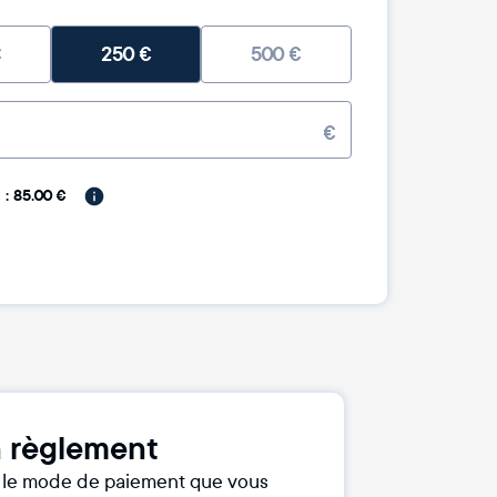
€
250
€
500
€
€
: 85.00 €
 règlement
r le mode de paiement que vous