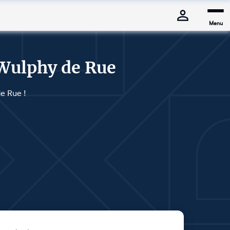
Menu
-Wulphy de Rue
de Rue !