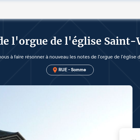
de l'orgue de l'église Saint
ous à faire résonner à nouveau les notes de l'orgue de l'église 
RUE - Somme