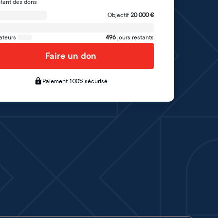
tant des dons
Objectif
20 000
€
ateurs
496
jours restants
Faire un don
Paiement 100% sécurisé