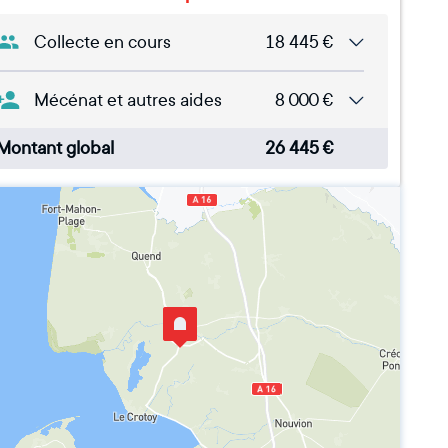
Collecte en cours
18 445
€
Mécénat et autres aides
8 000
€
Montant global
26 445
€