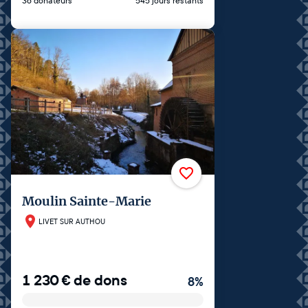
36 donateurs
545 jours restants
Moulin Sainte-Marie
LIVET SUR AUTHOU
1 230
€
de dons
8
%