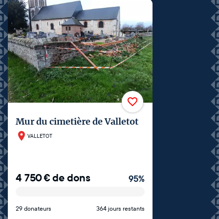
Mur du cimetière de Valletot
VALLETOT
4 750
€
de dons
95
%
29 donateurs
364 jours restants