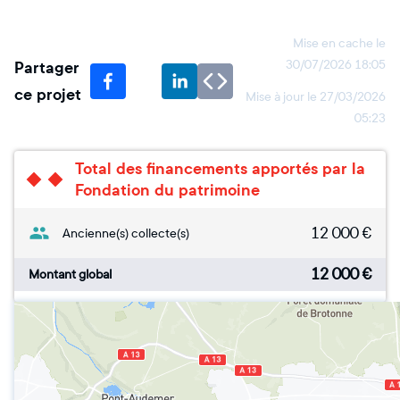
Mise en cache le
Partager
30/07/2026 18:05
ce projet
Mise à jour le
27/03/2026
05:23
Total des financements apportés par la
Fondation du patrimoine
12 000
€
Ancienne(s) collecte(s)
12 000
€
Montant global