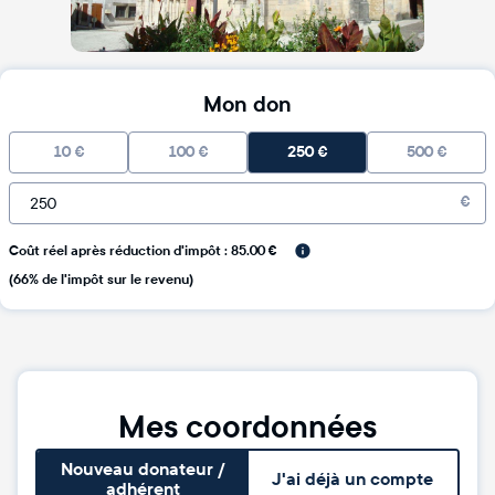
Mon don
10
€
100
€
250
€
500
€
€
Coût réel après réduction d'impôt : 85.00 €
(66% de l'impôt sur le revenu)
Mes coordonnées
Nouveau donateur /
J'ai déjà un compte
adhérent