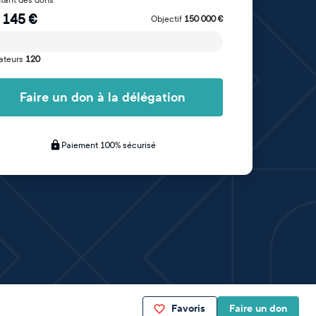
 145
€
Objectif
150 000
€
ateurs
120
Faire un don à la délégation
Paiement 100% sécurisé
Favoris
Faire un don