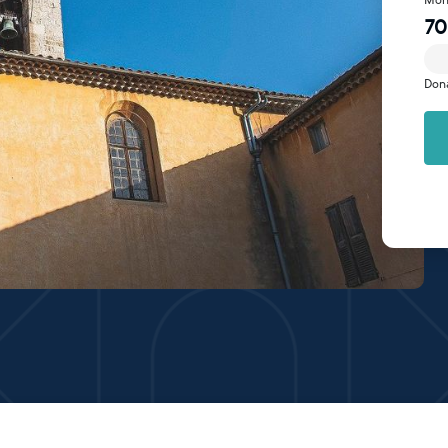
70
Don