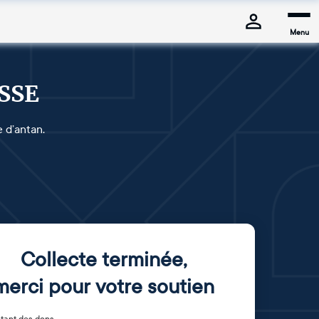
Menu
SSE
e d’antan.
Collecte terminée
,
merci pour votre soutien
tant des dons