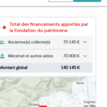
Total des financements apportés par
la Fondation du patrimoine
Ancienne(s) collecte(s)
70 145
€
Mécénat et autres aides
70 000
€
Montant global
140 145
€