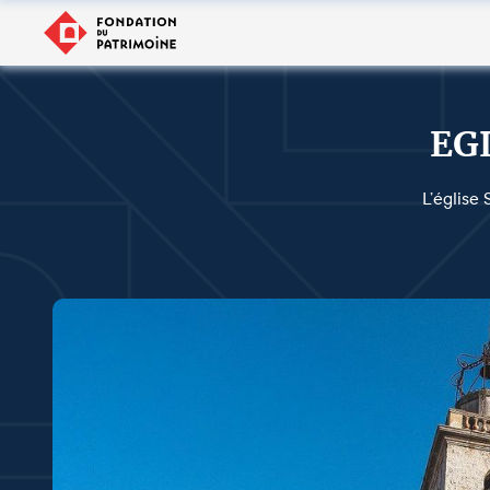
EG
L’église 