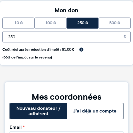
Mon don
10
€
100
€
250
€
500
€
€
Coût réel après réduction d'impôt : 85.00 €
(66% de l'impôt sur le revenu)
Mes coordonnées
Nouveau donateur /
J'ai déjà un compte
adhérent
Email
*