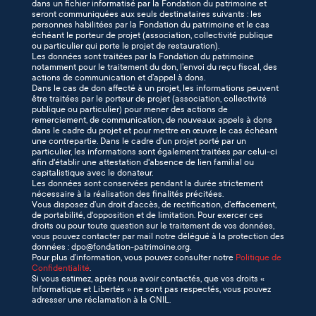
dans un fichier informatisé par la Fondation du patrimoine et
seront communiquées aux seuls destinataires suivants : les
personnes habilitées par la Fondation du patrimoine et le cas
échéant le porteur de projet (association, collectivité publique
ou particulier qui porte le projet de restauration).
Les données sont traitées par la Fondation du patrimoine
notamment pour le traitement du don, l’envoi du reçu fiscal, des
actions de communication et d’appel à dons.
Dans le cas de don affecté à un projet, les informations peuvent
être traitées par le porteur de projet (association, collectivité
publique ou particulier) pour mener des actions de
remerciement, de communication, de nouveaux appels à dons
dans le cadre du projet et pour mettre en œuvre le cas échéant
une contrepartie. Dans le cadre d'un projet porté par un
particulier, les informations sont également traitées par celui-ci
afin d'établir une attestation d'absence de lien familial ou
capitalistique avec le donateur.
Les données sont conservées pendant la durée strictement
nécessaire à la réalisation des finalités précitées.
Vous disposez d’un droit d’accès, de rectification, d’effacement,
de portabilité, d'opposition et de limitation. Pour exercer ces
droits ou pour toute question sur le traitement de vos données,
vous pouvez contacter par mail notre délégué à la protection des
données : dpo@fondation-patrimoine.org.
Pour plus d’information, vous pouvez consulter notre
Politique de
Confidentialité
.
Si vous estimez, après nous avoir contactés, que vos droits «
Informatique et Libertés » ne sont pas respectés, vous pouvez
adresser une réclamation à la CNIL.