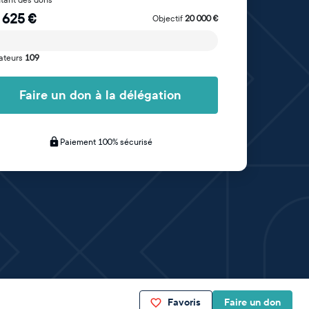
tant des dons
 625
€
Objectif
20 000
€
ateurs
109
Faire un don à la délégation
Paiement 100% sécurisé
Favoris
Faire un don