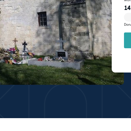
Mon
14
Don