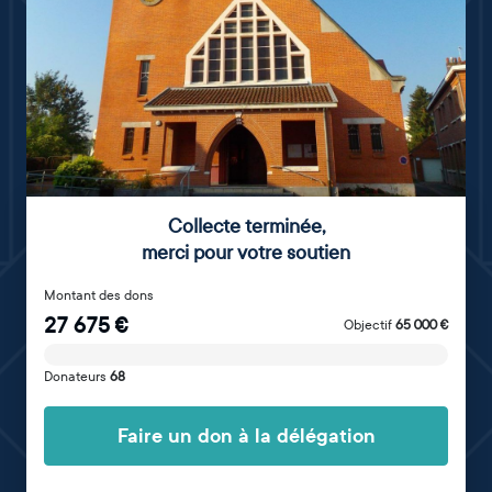
Collecte terminée
,
merci pour votre soutien
Montant des dons
27 675
€
Objectif
65 000
€
Donateurs
68
Faire un don à la délégation