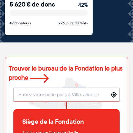
5 620
€
de dons
42
%
49 donateurs
726 jours restants
Trouver le bureau de la Fondation le plus
proche
Localisation
Siège de la Fondation
153 bis, avenue Charles de Gaulle