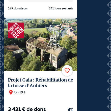
129 donateurs
241 jours restants
Projet Gaia : Réhabilitation de
la fosse d'Anhiers
ANHIERS
3 431
€
de dons
4
%