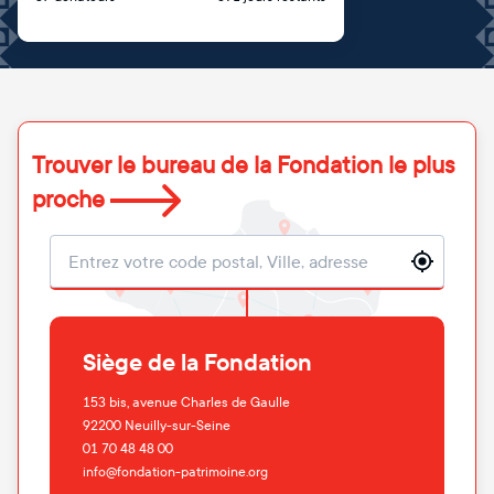
Trouver le bureau de la Fondation le plus
proche
Localisation
Siège de la Fondation
153 bis, avenue Charles de Gaulle
92200
Neuilly-sur-Seine
01 70 48 48 00
info@fondation-patrimoine.org