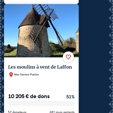
Les moulins à vent de Laffon
Mas-Saintes-Puelles
10 205
€
de dons
51
%
57 donateurs
691 jours restants