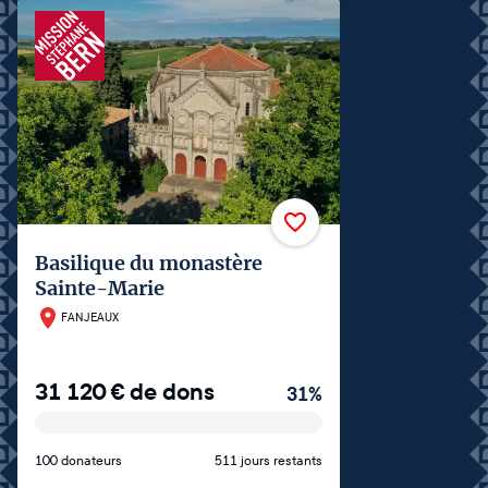
Basilique du monastère
Sainte-Marie
FANJEAUX
31 120
€
de dons
31
%
100 donateurs
511 jours restants