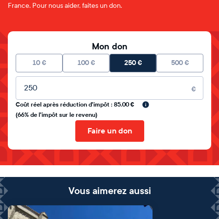
France. Pour nous aider, faites un don.
Mon don
10
€
100
€
250
€
500
€
Montant libre
€
Coût réel après réduction d'impôt : 85.00 €
(66% de l'impôt sur le revenu)
Faire un don
Vous aimerez aussi