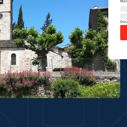
Mon
Don