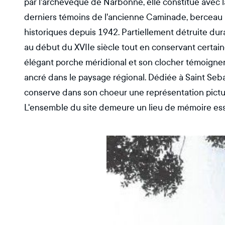
par l'archevèque de Narbonne, elle constitue avec l
derniers témoins de l'ancienne Caminade, berceau h
historiques depuis 1942. Partiellement détruite duran
au début du XVIIe siècle tout en conservant certaine
élégant porche méridional et son clocher témoignen
ancré dans le paysage régional. Dédiée à Saint Sebas
conserve dans son choeur une représentation pictur
L'ensemble du site demeure un lieu de mémoire essent