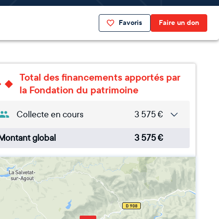
Favoris
Faire un don
Total des financements apportés par
la Fondation du patrimoine
Collecte en cours
3 575
€
Montant global
3 575
€