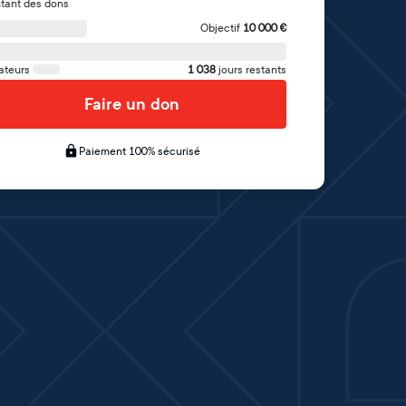
tant des dons
Objectif
10 000
€
ateurs
1 038
jours restants
Faire un don
Paiement 100% sécurisé