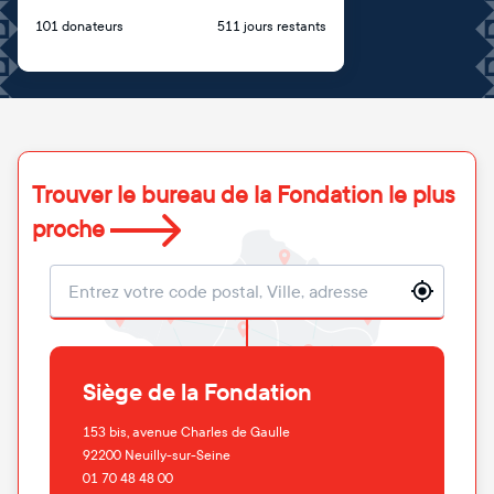
101 donateurs
511 jours restants
Trouver le bureau de la Fondation le plus
proche
Localisation
Siège de la Fondation
153 bis, avenue Charles de Gaulle
92200
Neuilly-sur-Seine
01 70 48 48 00