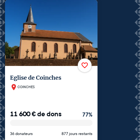
Eglise de Coinches
COINCHES
11 600
€
de dons
77
%
36 donateurs
877 jours restants