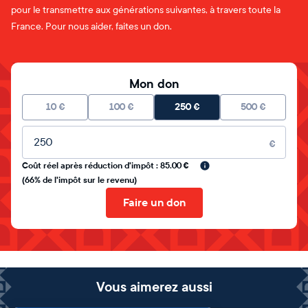
pour le transmettre aux générations suivantes, à travers toute la
France. Pour nous aider, faites un don.
Mon don
10
€
100
€
250
€
500
€
Montant libre
€
Coût réel après réduction d'impôt : 85.00 €
(66% de l'impôt sur le revenu)
Faire un don
Vous aimerez aussi