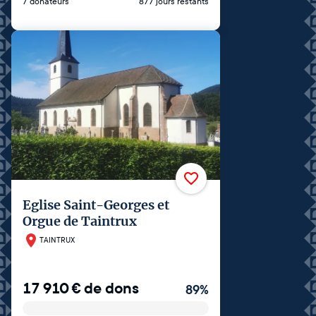
7 donateurs
877 jours restants
Eglise Saint-Georges et
Orgue de Taintrux
TAINTRUX
17 910
€
de dons
89
%