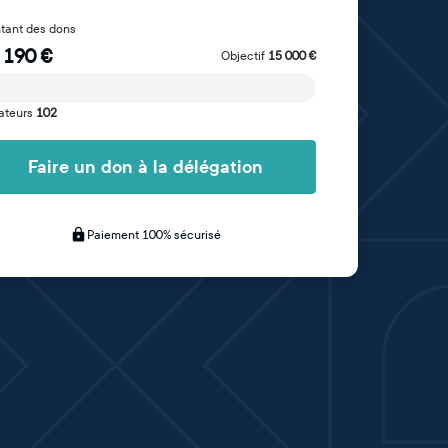
tant des dons
 190
€
Objectif
15 000
€
ateurs
102
Faire un don à la délégation
Paiement 100% sécurisé