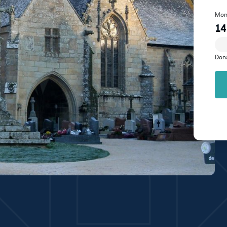
Mon
14
Don