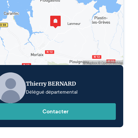
Thierry BERNARD
Délégué départemental
Contacter