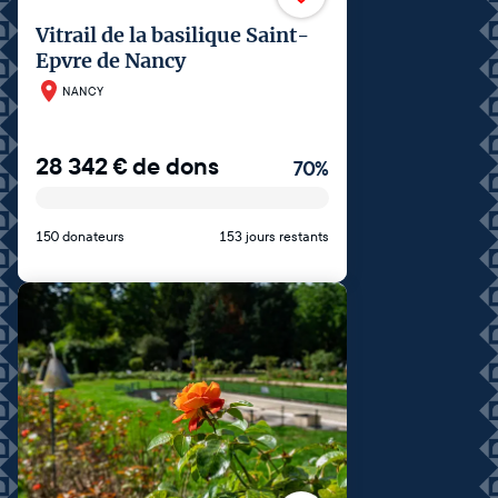
Vitrail de la basilique Saint-
Epvre de Nancy
NANCY
28 342
€
de dons
70
%
150 donateurs
153 jours restants