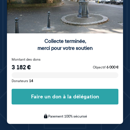
Collecte terminée
,
merci pour votre soutien
Montant des dons
3 182
€
Objectif
6 000
€
Donateurs
14
Faire un don à la délégation
Paiement 100% sécurisé