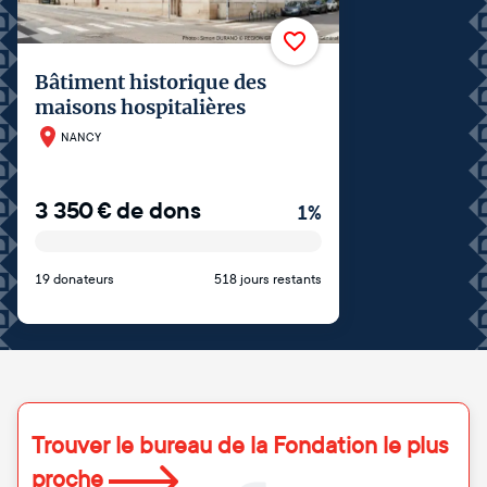
Bâtiment historique des
maisons hospitalières
NANCY
3 350
€
de dons
1
%
19 donateurs
518 jours restants
Trouver le bureau de la Fondation le plus
proche