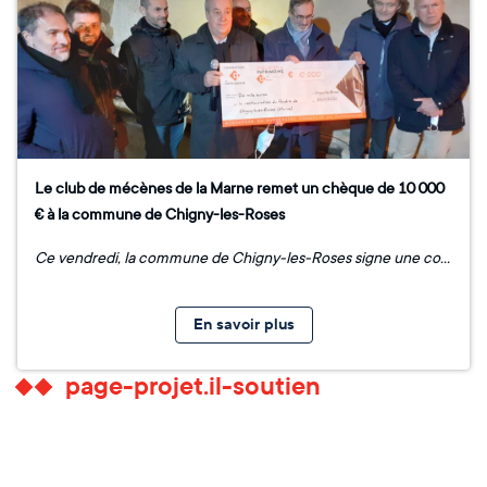
Le club de mécènes de la Marne remet un chèque de 10 000
€ à la commune de Chigny-les-Roses
Ce vendredi, la commune de Chigny-les-Roses signe une convention de collecte de dons avec la Fondation du patrimoine en faveur de la restauration du foudre qu'elle a acquis. Le club de mécènes de la Marne a décidé d'être le premier mécène et de soutenir ce projet à hauteur de 10 000 €. Ce projet est également soutenu par la Mission Coteaux, Maisons et Caves de Champagne avec la présence de son Président, M. Pierre Emmanuel Taittinger.
En savoir plus
page-projet.il-soutien