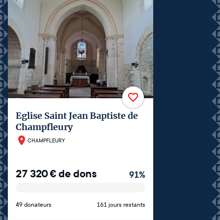
Eglise Saint Jean Baptiste de
Champfleury
CHAMPFLEURY
27 320
€
de dons
91
%
49 donateurs
161 jours restants