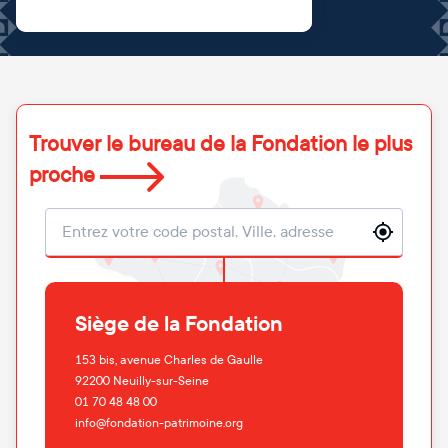
Trouver le bureau de la Fondation le plus
proche
Localisation
Siège de la Fondation
153 bis, avenue Charles de Gaulle
92200
Neuilly-sur-Seine
01 70 48 48 00
info@fondation-patrimoine.org