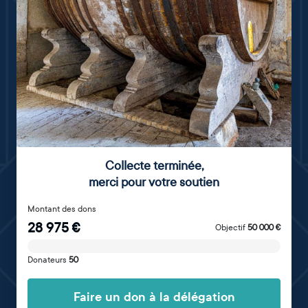
Collecte terminée
,
merci pour votre soutien
Montant des dons
28 975
€
Objectif
50 000
€
Donateurs
50
Faire un don à la délégation