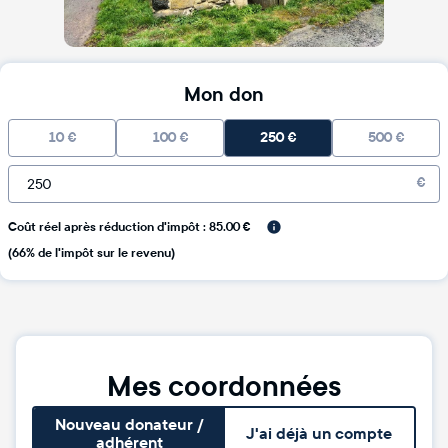
Mon don
10
€
100
€
250
€
500
€
€
Coût réel après réduction d'impôt : 85.00 €
(66% de l'impôt sur le revenu)
Mes coordonnées
Nouveau donateur /
J'ai déjà un compte
adhérent