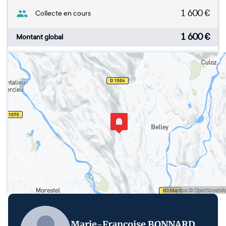
1 600
€
Collecte en cours
1 600
€
Montant global
Marie-Françoise BONNARD