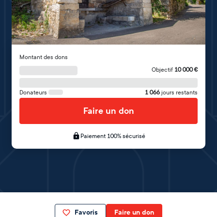
Montant des dons
Objectif
10 000
€
Donateurs
1 066
jours restants
Faire un don
Paiement 100% sécurisé
Favoris
Faire un don