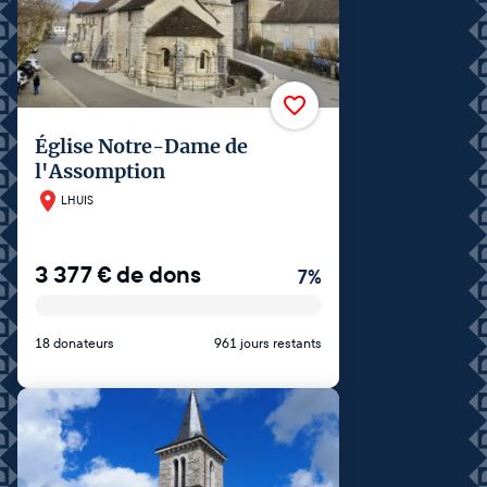
Église Notre-Dame de
l'Assomption
LHUIS
3 377
€
de dons
7
%
18 donateurs
961 jours restants