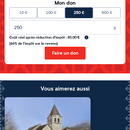
Mon don
10
€
100
€
250
€
500
€
Montant libre
€
Coût réel après réduction d'impôt : 85.00 €
(66% de l'impôt sur le revenu)
Faire un don
Vous aimerez aussi