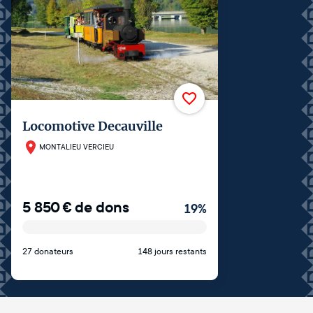
Locomotive Decauville
MONTALIEU VERCIEU
5 850
€
de dons
19
%
27 donateurs
148 jours restants